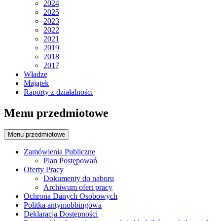
2024
2025
2023
2022
2021
2019
2018
2017
Władze
Majątek
Raporty z działalności
Menu przedmiotowe
Menu przedmiotowe
Zamówienia Publiczne
Plan Postępowań
Oferty Pracy
Dokumenty do naboru
Archiwum ofert pracy
Ochrona Danych Osobowych
Politka antymobbingowa
Deklaracja Dostępności