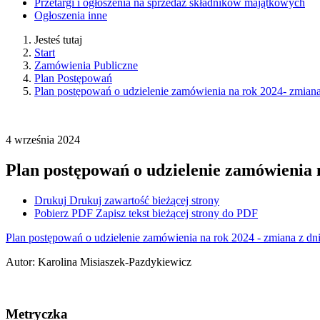
Przetargi i ogłoszenia na sprzedaż składników majątkowych
Ogłoszenia inne
Jesteś tutaj
Start
Zamówienia Publiczne
Plan Postępowań
Plan postępowań o udzielenie zamówienia na rok 2024- zmiana 
4
września
2024
Plan postępowań o udzielenie zamówienia n
Drukuj
Drukuj zawartość bieżącej strony
Pobierz PDF
Zapisz tekst bieżącej strony do PDF
Plan postępowań o udzielenie zamówienia na rok 2024 - zmiana z dni
Autor
:
Karolina Misiaszek-Pazdykiewicz
Metryczka