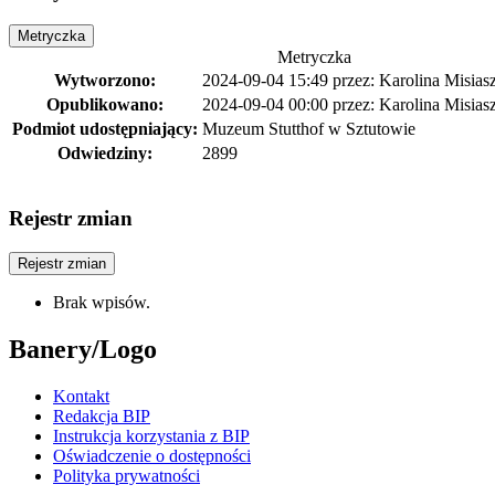
Metryczka
Metryczka
Wytworzono:
2024-09-04 15:49
przez:
Karolina Misias
Opublikowano:
2024-09-04 00:00
przez:
Karolina Misias
Podmiot udostępniający:
Muzeum Stutthof w Sztutowie
Odwiedziny:
2899
Rejestr zmian
Rejestr zmian
Brak wpisów.
Banery/Logo
Kontakt
Redakcja BIP
Instrukcja korzystania z BIP
Oświadczenie o dostępności
Polityka prywatności