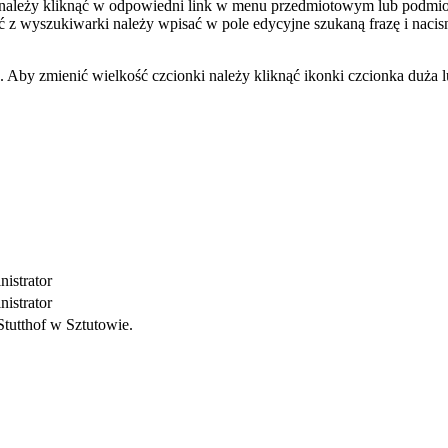
ej należy kliknąć w odpowiedni link w menu przedmiotowym lub podm
 z wyszukiwarki należy wpisać w pole edycyjne szukaną frazę i nacisn
u. Aby zmienić wielkość czcionki należy kliknąć ikonki czcionka duża
istrator
istrator
Stutthof w Sztutowie.