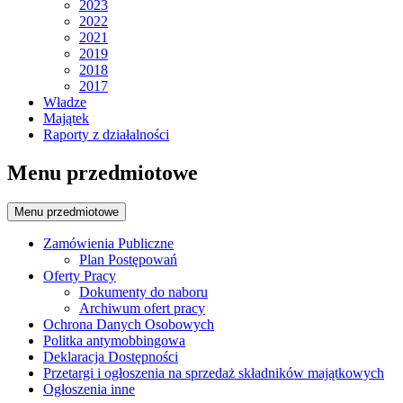
2023
2022
2021
2019
2018
2017
Władze
Majątek
Raporty z działalności
Menu przedmiotowe
Menu przedmiotowe
Zamówienia Publiczne
Plan Postępowań
Oferty Pracy
Dokumenty do naboru
Archiwum ofert pracy
Ochrona Danych Osobowych
Politka antymobbingowa
Deklaracja Dostępności
Przetargi i ogłoszenia na sprzedaż składników majątkowych
Ogłoszenia inne