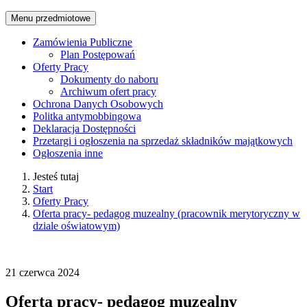
Menu przedmiotowe
Zamówienia Publiczne
Plan Postępowań
Oferty Pracy
Dokumenty do naboru
Archiwum ofert pracy
Ochrona Danych Osobowych
Politka antymobbingowa
Deklaracja Dostępności
Przetargi i ogłoszenia na sprzedaż składników majątkowych
Ogłoszenia inne
Jesteś tutaj
Start
Oferty Pracy
Oferta pracy- pedagog muzealny (pracownik merytoryczny w
dziale oświatowym)
21
czerwca
2024
Oferta pracy- pedagog muzealny