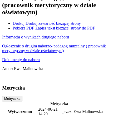
(pracownik merytoryczny w dziale
oświatowym)
Drukuj
Drukuj zawartość bieżącej strony
Pobierz PDF
Zapisz tekst bieżącej strony do PDF
Informacja o wynikach drugiego naboru
Ogłoszenie o drugim naborze- pedagog muzealny ( pracownik
merytoryczny w dziale oświatowym)
Dokumenty do naboru
Autor
:
Ewa Malinowska
Metryczka
Metryczka
Metryczka
2024-06-21
Wytworzono:
przez:
Ewa Malinowska
14:29