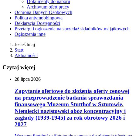
Dokumenty do naboru
Archiwum ofert pracy
Ochrona Danych Osobowych
Politka antymobbingowa
Deklaracja Dostępności
Przetargi i ogłoszenia na sprzedaż składników majątkowych
Ogłoszenia inne
Jesteś tutaj
Start
Aktualności
Czytaj więcej
28
lipca
2026
Zapytanie ofertowe do złożenia oferty cenowej
na przeprowadzenie badania sprawozdania
finansowego Muzeum Stutthof w Sztutowie.
Niemiecki nazistowski obóz koncentracyjny i
zagłady (1939-1945) za rok obrotowy 2026 i
2027
Muzeum Stutthof w Sztutowie zaprasza do złożenia oferty na