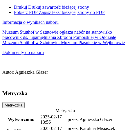
Drukuj
Drukuj zawartość bieżącej strony
Pobierz PDF
Zapisz tekst bieżącej strony do PDF
Informacja o wynikach naboru
Muzeum Stutthof w Sztutowie ogłasza nabór na stanowisko
pracownik ds. upamiętniania Zbrodni Pomorskiej w Oddziale
Muzeum Stutthof w Sztutowie- Muzeum Piaśnickie w Wejherowie
Dokumenty do naboru
Autor
:
Agnieszka Glazer
Metryczka
Metryczka
Metryczka
2025-02-17
Wytworzono:
przez:
Agnieszka Glazer
13:56
2025-02-17
przez:
Karolina Misiaszek-