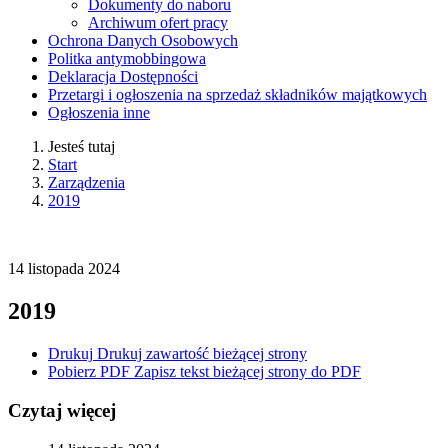
Dokumenty do naboru
Archiwum ofert pracy
Ochrona Danych Osobowych
Politka antymobbingowa
Deklaracja Dostępności
Przetargi i ogłoszenia na sprzedaż składników majątkowych
Ogłoszenia inne
Jesteś tutaj
Start
Zarządzenia
2019
14
listopada
2024
2019
Drukuj
Drukuj zawartość bieżącej strony
Pobierz PDF
Zapisz tekst bieżącej strony do PDF
Czytaj więcej