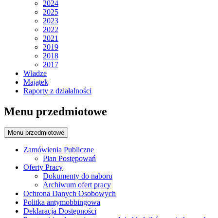
2024
2025
2023
2022
2021
2019
2018
2017
Władze
Majątek
Raporty z działalności
Menu przedmiotowe
Menu przedmiotowe
Zamówienia Publiczne
Plan Postępowań
Oferty Pracy
Dokumenty do naboru
Archiwum ofert pracy
Ochrona Danych Osobowych
Politka antymobbingowa
Deklaracja Dostępności