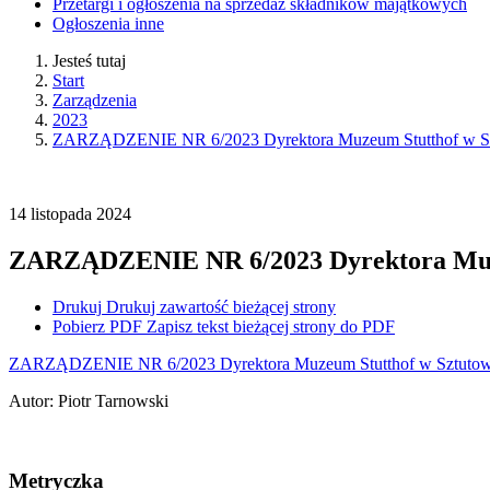
Przetargi i ogłoszenia na sprzedaż składników majątkowych
Ogłoszenia inne
Jesteś tutaj
Start
Zarządzenia
2023
ZARZĄDZENIE NR 6/2023 Dyrektora Muzeum Stutthof w Sztut
14
listopada
2024
ZARZĄDZENIE NR 6/2023 Dyrektora Muzeum
Drukuj
Drukuj zawartość bieżącej strony
Pobierz PDF
Zapisz tekst bieżącej strony do PDF
ZARZĄDZENIE NR 6/2023 Dyrektora Muzeum Stutthof w Sztutowie 
Autor
:
Piotr Tarnowski
Metryczka