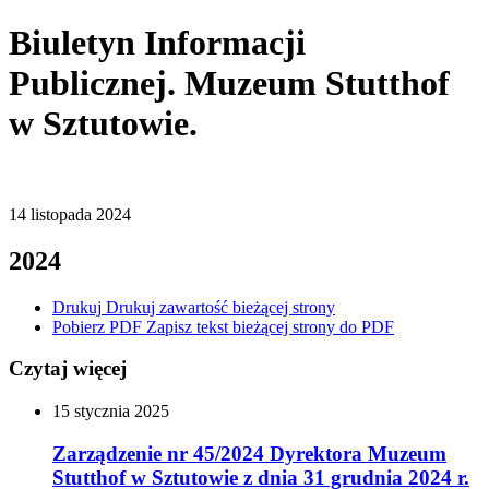
Biuletyn Informacji
Publicznej. Muzeum Stutthof
w Sztutowie.
14
listopada
2024
2024
Drukuj
Drukuj zawartość bieżącej strony
Pobierz PDF
Zapisz tekst bieżącej strony do PDF
Czytaj więcej
15
stycznia
2025
Zarządzenie nr 45/2024 Dyrektora Muzeum
Stutthof w Sztutowie z dnia 31 grudnia 2024 r.