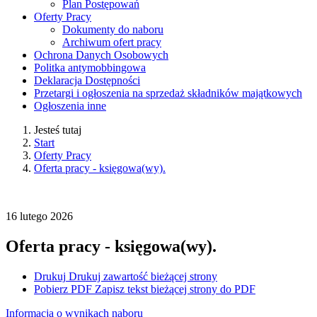
Plan Postępowań
Oferty Pracy
Dokumenty do naboru
Archiwum ofert pracy
Ochrona Danych Osobowych
Politka antymobbingowa
Deklaracja Dostępności
Przetargi i ogłoszenia na sprzedaż składników majątkowych
Ogłoszenia inne
Jesteś tutaj
Start
Oferty Pracy
Oferta pracy - księgowa(wy).
16
lutego
2026
Oferta pracy - księgowa(wy).
Drukuj
Drukuj zawartość bieżącej strony
Pobierz PDF
Zapisz tekst bieżącej strony do PDF
Informacja o wynikach naboru