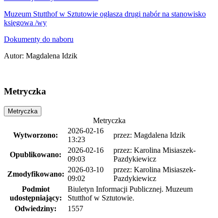
Muzeum Stutthof w Sztutowie ogłasza drugi nabór na stanowisko
księgowa /wy
Dokumenty do naboru
Autor
:
Magdalena Idzik
Metryczka
Metryczka
Metryczka
2026-02-16
Wytworzono:
przez:
Magdalena Idzik
13:23
2026-02-16
przez:
Karolina Misiaszek-
Opublikowano:
09:03
Pazdykiewicz
2026-03-10
przez:
Karolina Misiaszek-
Zmodyfikowano:
09:02
Pazdykiewicz
Podmiot
Biuletyn Informacji Publicznej. Muzeum
udostępniający:
Stutthof w Sztutowie.
Odwiedziny:
1557