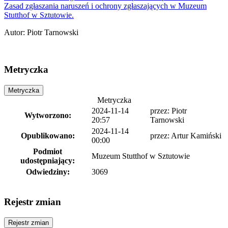
Zasad zgłaszania naruszeń i ochrony zgłaszających w Muzeum
Stutthof w Sztutowie.
Autor
:
Piotr Tarnowski
Metryczka
Metryczka
Metryczka
2024-11-14
przez:
Piotr
Wytworzono:
20:57
Tarnowski
2024-11-14
Opublikowano:
przez:
Artur Kamiński
00:00
Podmiot
Muzeum Stutthof w Sztutowie
udostępniający:
Odwiedziny:
3069
Rejestr zmian
Rejestr zmian