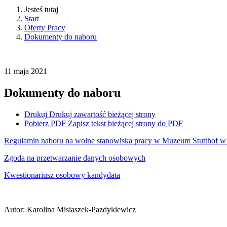
Jesteś tutaj
Start
Oferty Pracy
Dokumenty do naboru
11
maja
2021
Dokumenty do naboru
Drukuj
Drukuj zawartość bieżącej strony
Pobierz PDF
Zapisz tekst bieżącej strony do PDF
Regulamin naboru na wolne stanowiska pracy w Muzeum Stutthof w
Zgoda na przetwarzanie danych osobowych
Kwestionariusz osobowy kandydata
Autor
:
Karolina Misiaszek-Pazdykiewicz