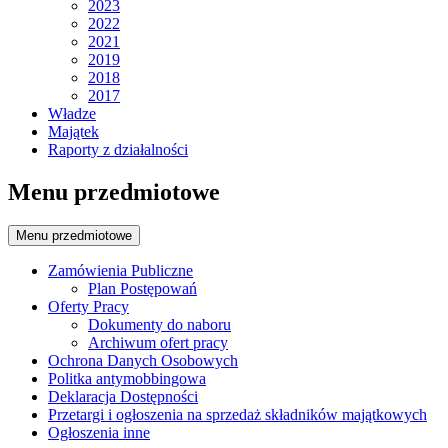
2023
2022
2021
2019
2018
2017
Władze
Majątek
Raporty z działalności
Menu przedmiotowe
Menu przedmiotowe
Zamówienia Publiczne
Plan Postępowań
Oferty Pracy
Dokumenty do naboru
Archiwum ofert pracy
Ochrona Danych Osobowych
Politka antymobbingowa
Deklaracja Dostępności
Przetargi i ogłoszenia na sprzedaż składników majątkowych
Ogłoszenia inne