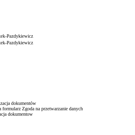
zek-Pazdykiewicz
zek-Pazdykiewicz
lizacja dokumentów
a formularz Zgoda na przetwarzanie danych
kacja dokumentow