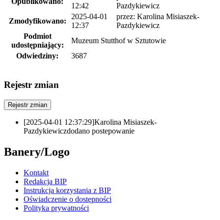
Opublikowano:
12:42
Pazdykiewicz
2025-04-01
przez:
Karolina Misiaszek-
Zmodyfikowano:
12:37
Pazdykiewicz
Podmiot
Muzeum Stutthof w Sztutowie
udostępniający:
Odwiedziny:
3687
Rejestr zmian
Rejestr zmian
[2025-04-01 12:37:29]
Karolina Misiaszek-
Pazdykiewicz
dodano postepowanie
Banery/Logo
Kontakt
Redakcja BIP
Instrukcja korzystania z BIP
Oświadczenie o dostępności
Polityka prywatności