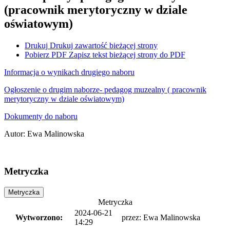
(pracownik merytoryczny w dziale
oświatowym)
Drukuj
Drukuj zawartość bieżącej strony
Pobierz PDF
Zapisz tekst bieżącej strony do PDF
Informacja o wynikach drugiego naboru
Ogłoszenie o drugim naborze- pedagog muzealny ( pracownik
merytoryczny w dziale oświatowym)
Dokumenty do naboru
Autor
:
Ewa Malinowska
Metryczka
Metryczka
Metryczka
2024-06-21
Wytworzono:
przez:
Ewa Malinowska
14:29