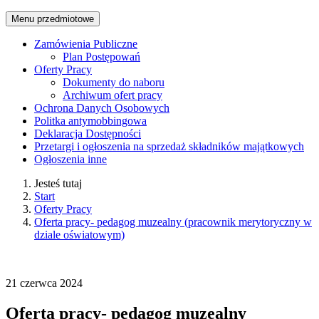
Menu przedmiotowe
Zamówienia Publiczne
Plan Postępowań
Oferty Pracy
Dokumenty do naboru
Archiwum ofert pracy
Ochrona Danych Osobowych
Politka antymobbingowa
Deklaracja Dostępności
Przetargi i ogłoszenia na sprzedaż składników majątkowych
Ogłoszenia inne
Jesteś tutaj
Start
Oferty Pracy
Oferta pracy- pedagog muzealny (pracownik merytoryczny w
dziale oświatowym)
21
czerwca
2024
Oferta pracy- pedagog muzealny