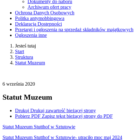
Dokumenty do naboru
Archiwum ofert pracy
Ochrona Danych Osobowych
Politka antymobbingowa
Deklaracja Dostępności
Przetargi i ogłoszenia na sprzedaż składników majątkowych
Ogłoszenia inne
Jesteś tutaj
Start
Struktura
Statut Muzeum
6
września
2020
Statut Muzeum
Drukuj
Drukuj zawartość bieżącej strony
Pobierz PDF
Zapisz tekst bieżącej strony do PDF
Statut Muzeum Stutthof w Sztutowie
Statut Muzeum Stutthof w Sztutowie- utraciło moc maj 2024