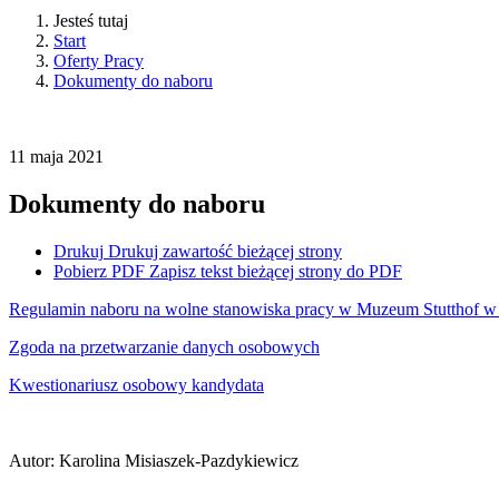
Jesteś tutaj
Start
Oferty Pracy
Dokumenty do naboru
11
maja
2021
Dokumenty do naboru
Drukuj
Drukuj zawartość bieżącej strony
Pobierz PDF
Zapisz tekst bieżącej strony do PDF
Regulamin naboru na wolne stanowiska pracy w Muzeum Stutthof w
Zgoda na przetwarzanie danych osobowych
Kwestionariusz osobowy kandydata
Autor
:
Karolina Misiaszek-Pazdykiewicz