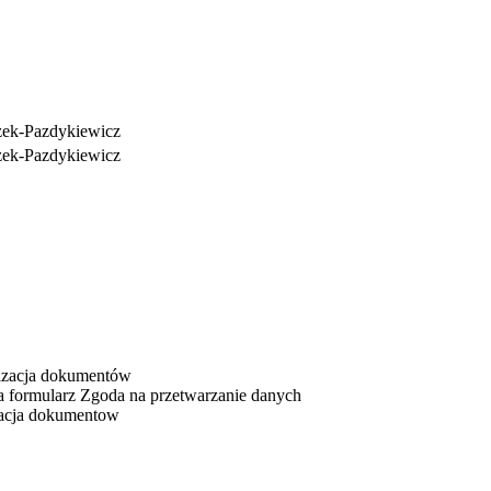
zek-Pazdykiewicz
zek-Pazdykiewicz
lizacja dokumentów
a formularz Zgoda na przetwarzanie danych
kacja dokumentow