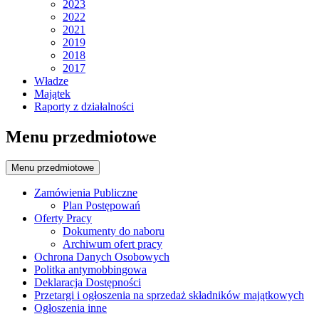
2023
2022
2021
2019
2018
2017
Władze
Majątek
Raporty z działalności
Menu przedmiotowe
Menu przedmiotowe
Zamówienia Publiczne
Plan Postępowań
Oferty Pracy
Dokumenty do naboru
Archiwum ofert pracy
Ochrona Danych Osobowych
Politka antymobbingowa
Deklaracja Dostępności
Przetargi i ogłoszenia na sprzedaż składników majątkowych
Ogłoszenia inne