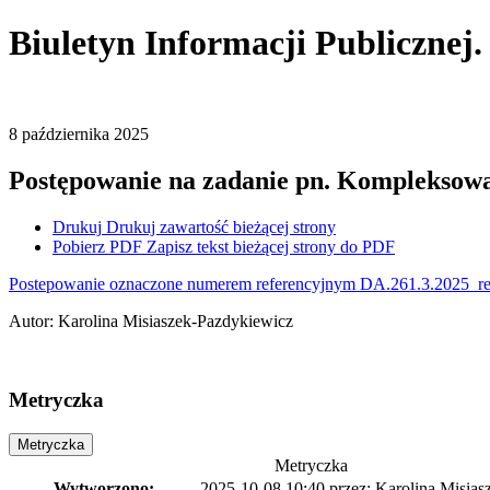
Biuletyn Informacji Publicznej
8
października
2025
Postępowanie na zadanie pn. Kompleksowa d
Drukuj
Drukuj zawartość bieżącej strony
Pobierz PDF
Zapisz tekst bieżącej strony do PDF
Postepowanie oznaczone numerem referencyjnym DA.261.3.2025 real
Autor
:
Karolina Misiaszek-Pazdykiewicz
Metryczka
Metryczka
Metryczka
Wytworzono:
2025-10-08 10:40
przez:
Karolina Misias