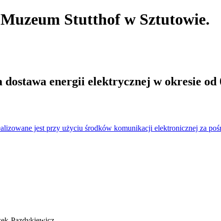
. Muzeum Stutthof
w Sztutowie.
ostawa energii elektrycznej w okresie od 01
izowane jest przy użyciu środków komunikacji elektronicznej za po
zek-Pazdykiewicz