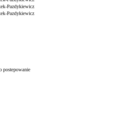
zek-Pazdykiewicz
zek-Pazdykiewicz
o postepowanie