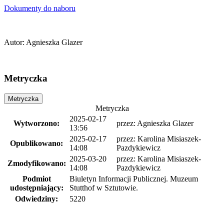
Dokumenty do naboru
Autor
:
Agnieszka Glazer
Metryczka
Metryczka
Metryczka
2025-02-17
Wytworzono:
przez:
Agnieszka Glazer
13:56
2025-02-17
przez:
Karolina Misiaszek-
Opublikowano:
14:08
Pazdykiewicz
2025-03-20
przez:
Karolina Misiaszek-
Zmodyfikowano:
14:08
Pazdykiewicz
Podmiot
Biuletyn Informacji Publicznej. Muzeum
udostępniający:
Stutthof w Sztutowie.
Odwiedziny:
5220