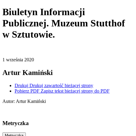
Biuletyn Informacji
Publicznej. Muzeum Stutthof
w Sztutowie.
1
września
2020
Artur Kamiński
Drukuj
Drukuj zawartość bieżącej strony
Pobierz PDF
Zapisz tekst bieżącej strony do PDF
Autor
:
Artur Kamiński
Metryczka
Metryczka