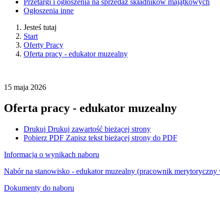
Przetargi i ogłoszenia na sprzedaż składników majątkowych
Ogłoszenia inne
Jesteś tutaj
Start
Oferty Pracy
Oferta pracy - edukator muzealny
15
maja
2026
Oferta pracy - edukator muzealny
Drukuj
Drukuj zawartość bieżącej strony
Pobierz PDF
Zapisz tekst bieżącej strony do PDF
Informacja o wynikach naboru
Nabór na stanowisko - edukator muzealny (pracownik merytoryczny
Dokumenty do naboru