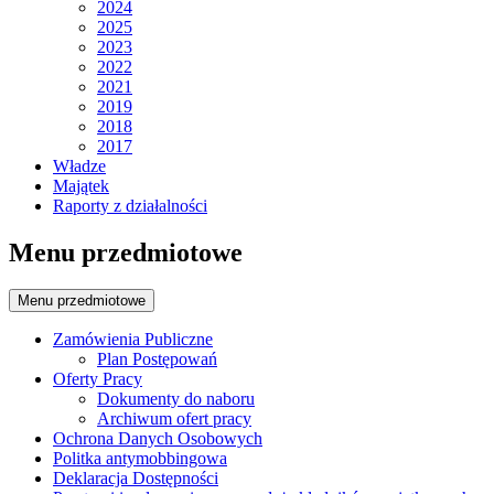
2024
2025
2023
2022
2021
2019
2018
2017
Władze
Majątek
Raporty z działalności
Menu przedmiotowe
Menu przedmiotowe
Zamówienia Publiczne
Plan Postępowań
Oferty Pracy
Dokumenty do naboru
Archiwum ofert pracy
Ochrona Danych Osobowych
Politka antymobbingowa
Deklaracja Dostępności